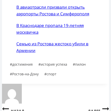
В авиаотрасли призвали открыть
аэропорты Ростова и Симферополя
В Краснодаре пропала 19-летняя
москвичка
Семью из Ростова жестоко убили в
Армении
Метки
#
достижения
#
история успеха
#
пилон
записи:
#
Ростов-на-Дону
#
спорт
Навигация
НАЗАД
ДАЛЕЕ