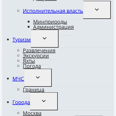
ПЕРЕКЛЮ
Исполнительная власть
ДОЧЕРНЕ
МЕНЮ
Минприроды
Администрация
ПЕРЕКЛЮЧИТЬ
Туризм
ДОЧЕРНЕЕ
МЕНЮ
Развлечения
Экскурсии
Яхты
Погода
ПЕРЕКЛЮЧИТЬ
МЧС
ДОЧЕРНЕЕ
МЕНЮ
Граница
ПЕРЕКЛЮЧИТЬ
Города
ДОЧЕРНЕЕ
МЕНЮ
Москва