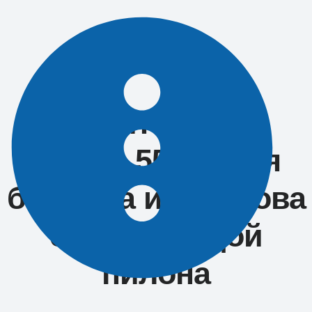
Перейти
к
содержимому
СПОРТ
Удивительный
спорт: 55-летняя
бабушка из Ростова
стала звездой
пилона