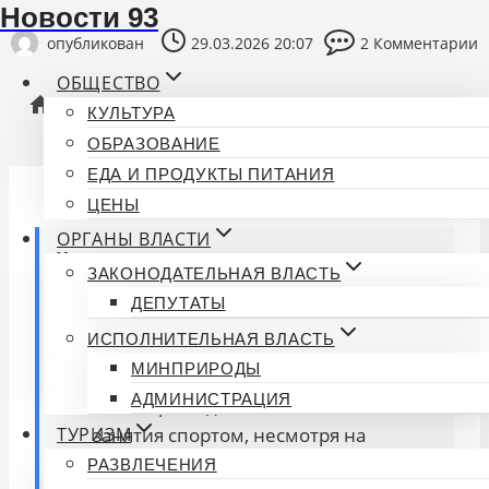
Новости 93
опубликован
29.03.2026 20:07
2 Комментарии
ОБЩЕСТВО
/
Спорт
/
Удивительный спорт: 55-летняя бабушка из
КУЛЬТУРА
Ростова стала звездой пилона
ОБРАЗОВАНИЕ
ЕДА И ПРОДУКТЫ ПИТАНИЯ
ЦЕНЫ
ОРГАНЫ ВЛАСТИ
Коротко о главном:
ЗАКОНОДАТЕЛЬНАЯ ВЛАСТЬ
Анна Дементьева из Ростова
ДЕПУТАТЫ
использовала хобби для создания
ИСПОЛНИТЕЛЬНАЯ ВЛАСТЬ
международной спортивной
МИНПРИРОДЫ
карьеры.
АДМИНИСТРАЦИЯ
Её история вдохновляет многих на
занятия спортом, несмотря на
ТУРИЗМ
возраст.
РАЗВЛЕЧЕНИЯ