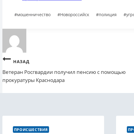
Метки
#
мошенничество
#
Новороссийск
#
полиция
#
угр
записи:
Навигация
НАЗАД
Ветеран Росгвардии получил пенсию с помощью
по
прокуратуры Краснодара
записям
ПРОИСШЕСТВИЯ
ПР