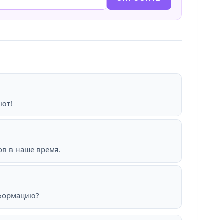
ют!
ов в наше время.
нформацию?