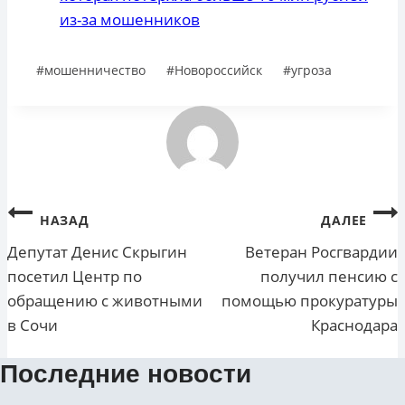
из-за мошенников
Метки
#
мошенничество
#
Новороссийск
#
угроза
записи:
Навигация
НАЗАД
ДАЛЕЕ
по
Депутат Денис Скрыгин
Ветеран Росгвардии
посетил Центр по
получил пенсию с
записям
обращению с животными
помощью прокуратуры
в Сочи
Краснодара
Последние новости