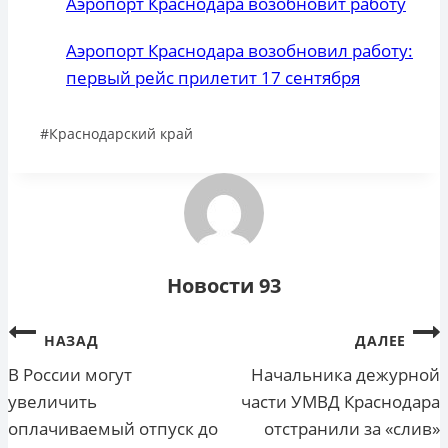
Аэропорт Краснодара возобновит работу
Аэропорт Краснодара возобновил работу:
первый рейс прилетит 17 сентября
Метки
#
Краснодарский край
записи:
Новости 93
Навигация
НАЗАД
ДАЛЕЕ
по
В России могут
Начальника дежурной
увеличить
части УМВД Краснодара
записям
оплачиваемый отпуск до
отстранили за «слив»