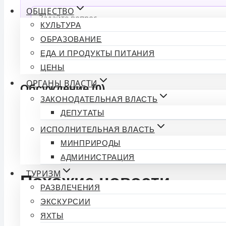
ОБЩЕСТВО
КУЛЬТУРА
ОБРАЗОВАНИЕ
ЕДА И ПРОДУКТЫ ПИТАНИЯ
ЦЕНЫ
ОРГАНЫ ВЛАСТИ
Обсуждение (0)
ЗАКОНОДАТЕЛЬНАЯ ВЛАСТЬ
Комментариев пока нет. Будьте первым!
ДЕПУТАТЫ
ИСПОЛНИТЕЛЬНАЯ ВЛАСТЬ
🔒
Войдите на сайт
, чтобы о
МИНПРИРОДЫ
АДМИНИСТРАЦИЯ
ТУРИЗМ
Похожие новости
РАЗВЛЕЧЕНИЯ
ЭКСКУРСИИ
Суд отправил в СИЗО начальника дежурной час
ЯХТЫ