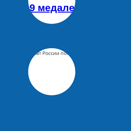
вали 9 медалей на турни
тво и Чемпионат России по…
в промышленном конвейер
ы