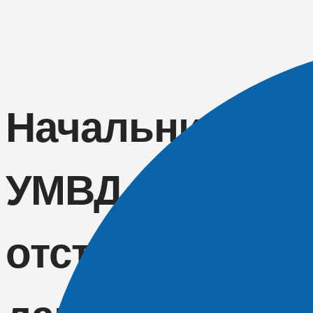
Перейти
к
содержимому
Начальника де
УМВД Краснод
отстранили за