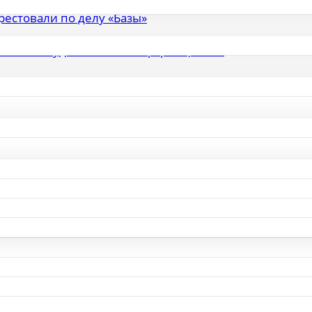
естовали по делу «Базы»
стован судом за слив информации ТГ-
рейсы в Грузию и Арабские Эмираты. Куда ещё?