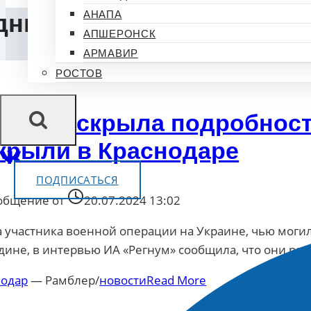
АНАПА
дние новости
АПШЕРОНСК
АРМАВИР
РОСТОВ
ова раскрыла подробност
крыли в Краснодаре
ПОДПИСАТЬСЯ
общение от
20.07.2024 13:02
 участника военной операции на Украине, чью моги
дине, в интервью ИА «Регнум» сообщила, что они расп
нодар
— Рамблер/
новости
Read More