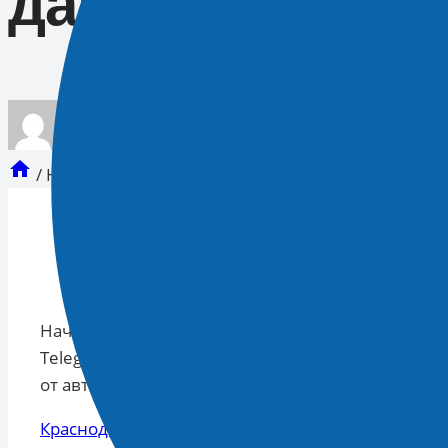
данных Telegr
опубликован
Новости 93
17.09.2025 15:00
/
Начальника дежурной части УМВД Краснодара о
Начальника дежурной части УМВД Краснодара от
Telegram-каналу. Александр Аблаев в течение д
от авторов Baza.
Краснодар
— Рамблер/
новости
Читать далее