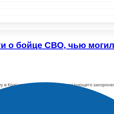
и о бойце СВО, чью моги
лу в Краснодаре вскрыли для последующего захороне
исались за день до того, как он…