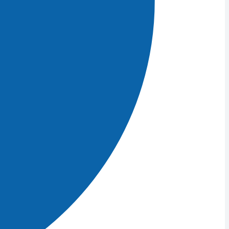
ре
е,