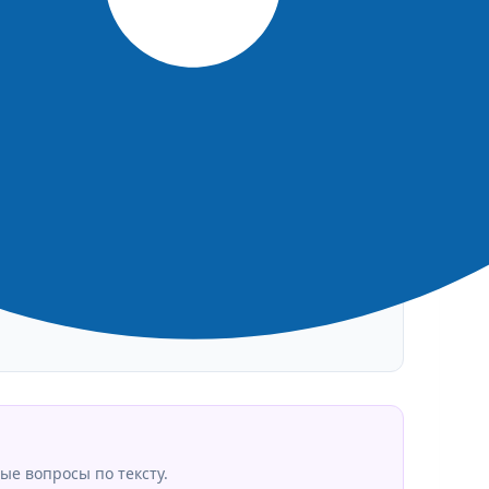
Тональность: Нейтральная
50%
Подтвердили: 0 | Опровергли: 0
👎 ЭТО ФЕЙК
ые вопросы по тексту.