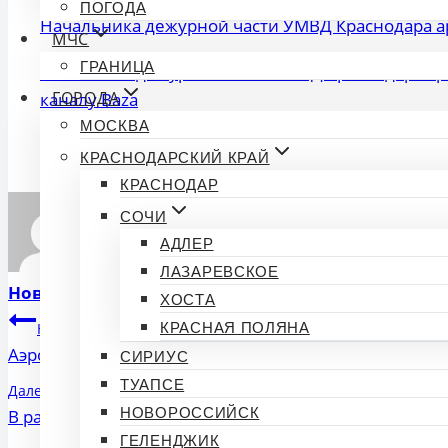
ПОГОДА
Начальника дежурной части УМВД Краснодара ар
МЧС
ГРАНИЦА
Начальник дежурной части УМВД Краснодара аре
ГОРОДА
каналу Baza
МОСКВА
Метки
#
Краснодар
КРАСНОДАРСКИЙ КРАЙ
записи:
КРАСНОДАР
СОЧИ
АДЛЕР
ЛАЗАРЕВСКОЕ
Новости 93
ХОСТА
Навигация
Назад
КРАСНАЯ ПОЛЯНА
Аэропорт Краснодара возобновил работу
СИРИУС
по
ТУАПСЕ
Далее
записям
НОВОРОССИЙСК
В расписании краснодарского аэропорта появились 
ГЕЛЕНДЖИК