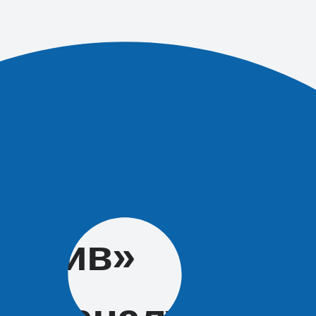
журной части
ара
 «слив»