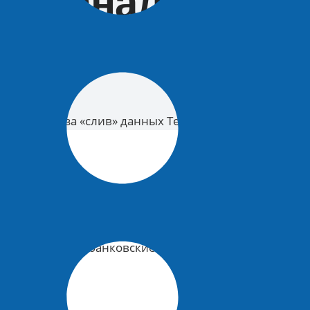
am-каналу
тстранили за «слив» данных Telegram-каналу
странили от службы за «слив» данных
вух лет получал банковские переводы