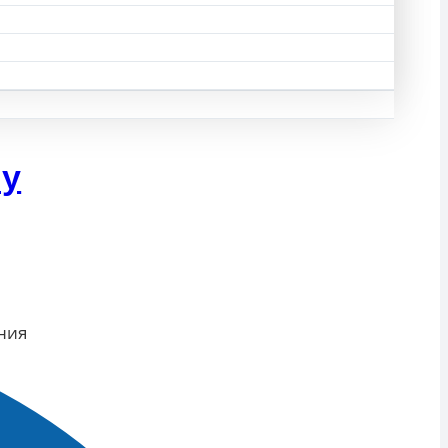
лу
ния