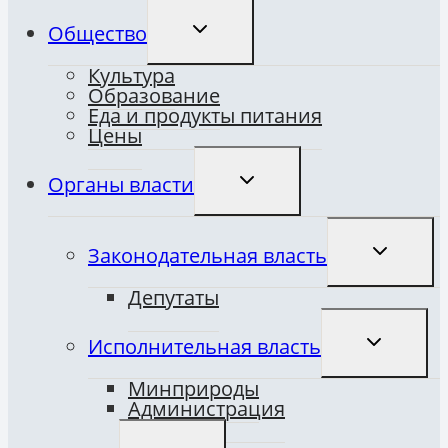
ПЕРЕКЛЮЧИТЬ
Общество
ДОЧЕРНЕЕ
МЕНЮ
Культура
Образование
Еда и продукты питания
Цены
ПЕРЕКЛЮЧИТЬ
Органы власти
ДОЧЕРНЕЕ
МЕНЮ
ПЕРЕКЛЮ
Законодательная власть
ДОЧЕРНЕ
МЕНЮ
Депутаты
ПЕРЕКЛЮ
Исполнительная власть
ДОЧЕРНЕ
МЕНЮ
Минприроды
Администрация
ПЕРЕКЛЮЧИТЬ