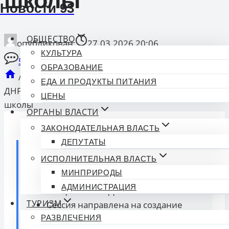
школы
Новости 93
ОБЩЕСТВО
опубликован
27.03.2026 20:06
КУЛЬТУРА
5 Комментарии
ОБРАЗОВАНИЕ
/
Образование
/
Стажировка для специалистов
ЕДА И ПРОДУКТЫ ПИТАНИЯ
ДНР в Москве перед открытием госпитальной
ЦЕНЫ
школы
ОРГАНЫ ВЛАСТИ
ЗАКОНОДАТЕЛЬНАЯ ВЛАСТЬ
ДЕПУТАТЫ
Коротко о главном:
ИСПОЛНИТЕЛЬНАЯ ВЛАСТЬ
МИНПРИРОДЫ
В Москве прошла стажировка для
АДМИНИСТРАЦИЯ
специалистов ДНР.
ТУРИЗМ
Сессия направлена на создание
первой госпитальной школы в
РАЗВЛЕЧЕНИЯ