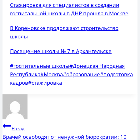
Стажировка для специалистов в создании
госпитальной школы в ДНР прошла в Москве
В Кореновске продолжают строительство
школы
Посещение школы № 7 в Архангельске
Метки
#
госпитальные школы
#
Донецкая Народная
записи:
Республика
#
Москва
#
образование
#
подготовка
кадров
#
стажировка
Навигация
Назад
по
Врачей освободят от ненужной бюрократии: 10