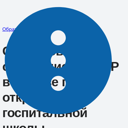
Перейти
к
содержимому
Образование
Стажировка для
специалистов ДНР
в Москве перед
открытием
госпитальной