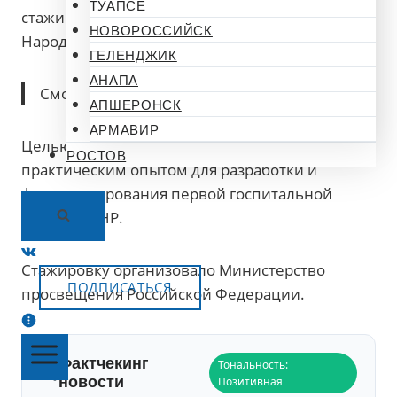
ТУАПСЕ
стажировке специалистов из Донецкой
НОВОРОССИЙСК
Народной Республики.
ГЕЛЕНДЖИК
АНАПА
Смотрите Все Актуальные
Новости
.
АПШЕРОНСК
АРМАВИР
Целью сессии стало обучение кадров и обмен
РОСТОВ
практическим опытом для разработки и
функционирования первой госпитальной
школы в ДНР.
Стажировку организовало Министерство
ПОДПИСАТЬСЯ
просвещения Российской Федерации.
Фактчекинг
Тональность:
новости
Позитивная