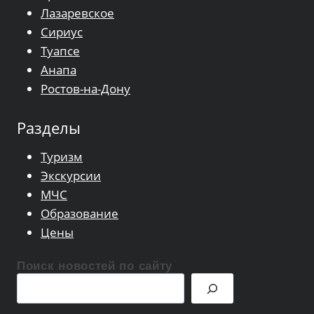
Лазаревское
Сириус
Туапсе
Анапа
Ростов-на-Дону
Разделы
Туризм
Экскурсии
МЧС
Образование
Цены
Поиск новостей по сайту
Поиск