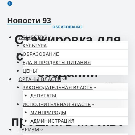
Перейти
к
Новости 93
содержимому
ОБРАЗОВАНИЕ
Стажировка для
ОБЩЕСТВО
КУЛЬТУРА
специалистов в
ОБРАЗОВАНИЕ
ЕДА И ПРОДУКТЫ ПИТАНИЯ
создании
ЦЕНЫ
ОРГАНЫ ВЛАСТИ
госпитальной
ЗАКОНОДАТЕЛЬНАЯ ВЛАСТЬ
ДЕПУТАТЫ
школы в ДНР
ИСПОЛНИТЕЛЬНАЯ ВЛАСТЬ
МИНПРИРОДЫ
прошла в Москве
АДМИНИСТРАЦИЯ
ТУРИЗМ