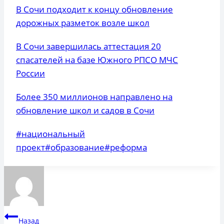
В Сочи подходит к концу обновление
дорожных разметок возле школ
В Сочи завершилась аттестация 20
спасателей на базе Южного РПСО МЧС
России
Более 350 миллионов направлено на
обновление школ и садов в Сочи
Метки
#
национальный
записи:
проект
#
образование
#
реформа
Навигация
Назад