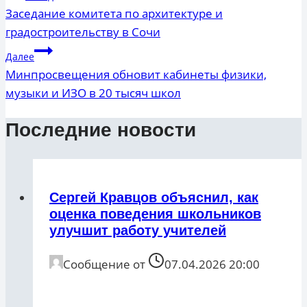
по
Заседание комитета по архитектуре и
градостроительству в Сочи
записям
Далее
Минпросвещения обновит кабинеты физики,
музыки и ИЗО в 20 тысяч школ
Последние новости
Сергей Кравцов объяснил, как
оценка поведения школьников
улучшит работу учителей
Сообщение от
07.04.2026 20:00