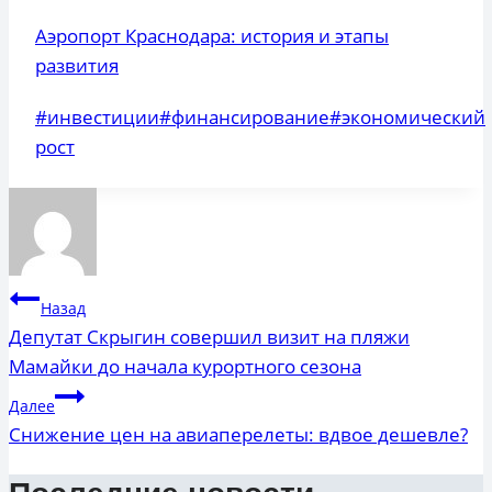
Аэропорт Краснодара: история и этапы
развития
Метки
#
инвестиции
#
финансирование
#
экономический
записи:
рост
Навигация
Назад
по
Депутат Скрыгин совершил визит на пляжи
Мамайки до начала курортного сезона
записям
Далее
Снижение цен на авиаперелеты: вдвое дешевле?