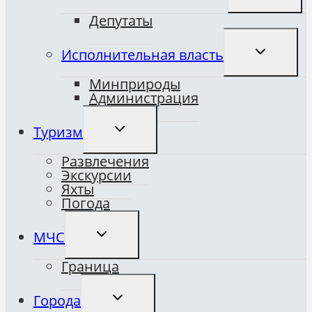
МЕНЮ
Депутаты
ПЕРЕКЛЮ
Исполнительная власть
ДОЧЕРНЕ
МЕНЮ
Минприроды
Администрация
ПЕРЕКЛЮЧИТЬ
Туризм
ДОЧЕРНЕЕ
МЕНЮ
Развлечения
Экскурсии
Яхты
Погода
ПЕРЕКЛЮЧИТЬ
МЧС
ДОЧЕРНЕЕ
МЕНЮ
Граница
ПЕРЕКЛЮЧИТЬ
Города
ДОЧЕРНЕЕ