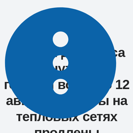
Перейти
к
содержимому
НОВОСТИ
Жители Дагомыса
останутся без
горячей воды до 12
августа: работы на
тепловых сетях
продлены