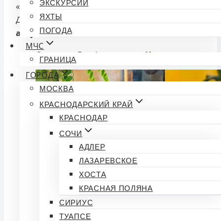
ЭКСКУРСИИ
«Сочитеплоэнерго», теперь жителям
ЯХТЫ
Дагомыса придется ждать
до 20:00 12
ПОГОДА
августа.
МЧС
Смотрите Все Актуальные
Новости
.
ГРАНИЦА
ГОРОДА
МОСКВА
КРАСНОДАРСКИЙ КРАЙ
КРАСНОДАР
СОЧИ
АДЛЕР
ЛАЗАРЕВСКОЕ
ХОСТА
КРАСНАЯ ПОЛЯНА
СИРИУС
ТУАПСЕ