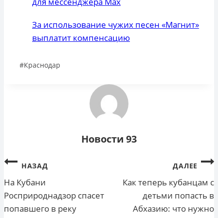
для мессенджера Max
За использование чужих песен «Магнит»
выплатит компенсацию
Метки
#
Краснодар
записи:
Новости 93
Навигация
НАЗАД
ДАЛЕЕ
по
На Кубани
Как теперь кубанцам с
Росприроднадзор спасет
детьми попасть в
записям
попавшего в реку
Абхазию: что нужно