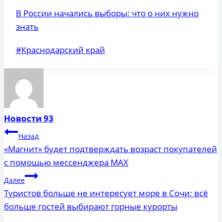
В России начались выборы: что о них нужно
знать
Метки
#
Краснодарский край
записи:
Новости 93
Навигация
Назад
по
«Магнит» будет подтверждать возраст покупателей
с помощью мессенджера MAX
записям
Далее
Туристов больше не интересует море в Сочи: всё
больше гостей выбирают горные курорты