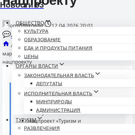
нацпроекту
Новости 93
ОБЩЕСТВО
опубликован
12.04.2026 20:01
КУЛЬТУРА
4 Комментарии
ОБРАЗОВАНИЕ
/
Туризм
/
Туапсинцы смогут исследовать новые
ЕДА И ПРОДУКТЫ ПИТАНИЯ
маршруты для автопутешествий благодаря
ЦЕНЫ
нацпроекту
ОРГАНЫ ВЛАСТИ
ЗАКОНОДАТЕЛЬНАЯ ВЛАСТЬ
ДЕПУТАТЫ
Коротко о главном:
ИСПОЛНИТЕЛЬНАЯ ВЛАСТЬ
МИНПРИРОДЫ
Туапсинцы могут открывать новые
АДМИНИСТРАЦИЯ
автопутешествия.
ТУРИЗМ
Нацпроект «Туризм и
гостеприимство» поддерживает эту
РАЗВЛЕЧЕНИЯ