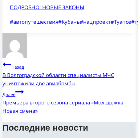
ПОДРОБНО: НОВЫЕ ЗАКОНЫ
Метки
#
автопутешествия
#
Кубань
#
нацпроект
#
Туапсе
#
т
записи:
Навигация
Назад
по
В Волгоградской области специалисты МЧС
уничтожили две авиабомбы
записям
Далее
Премьера второго сезона сериала «Молодёжка.
Новая смена»
Последние новости