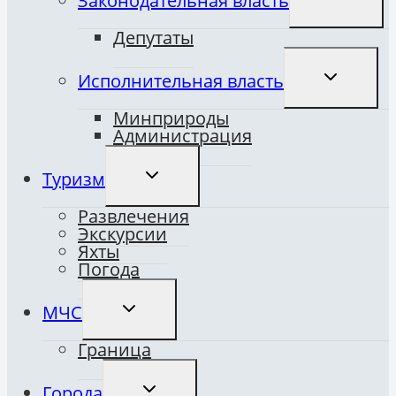
Законодательная власть
ДОЧЕРНЕ
МЕНЮ
Депутаты
ПЕРЕКЛЮ
Исполнительная власть
ДОЧЕРНЕ
МЕНЮ
Минприроды
Администрация
ПЕРЕКЛЮЧИТЬ
Туризм
ДОЧЕРНЕЕ
МЕНЮ
Развлечения
Экскурсии
Яхты
Погода
ПЕРЕКЛЮЧИТЬ
МЧС
ДОЧЕРНЕЕ
МЕНЮ
Граница
ПЕРЕКЛЮЧИТЬ
Города