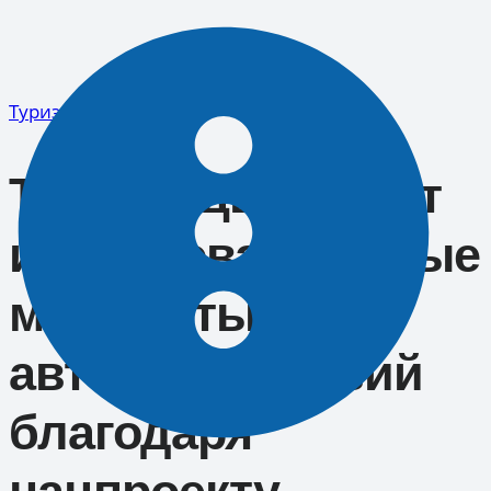
Перейти
к
содержимому
Туризм
Туапсинцы смогут
исследовать новые
маршруты для
автопутешествий
благодаря