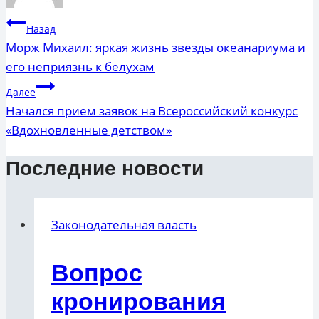
Навигация
Назад
по
Морж Михаил: яркая жизнь звезды океанариума и
его неприязнь к белухам
записям
Далее
Начался прием заявок на Всероссийский конкурс
«Вдохновленные детством»
Последние новости
Законодательная власть
Вопрос
кронирования