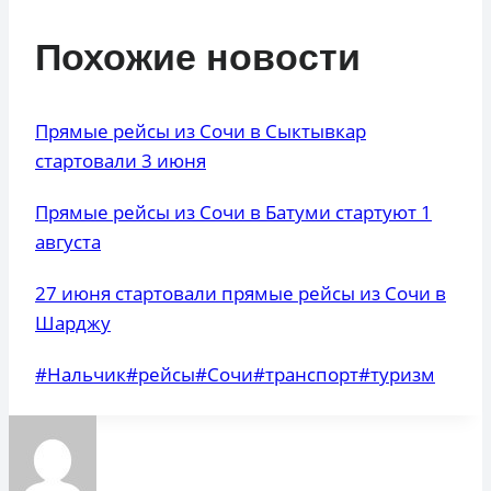
Похожие новости
Прямые рейсы из Сочи в Сыктывкар
стартовали 3 июня
Прямые рейсы из Сочи в Батуми стартуют 1
августа
27 июня стартовали прямые рейсы из Сочи в
Шарджу
Метки
#
Нальчик
#
рейсы
#
Сочи
#
транспорт
#
туризм
записи: