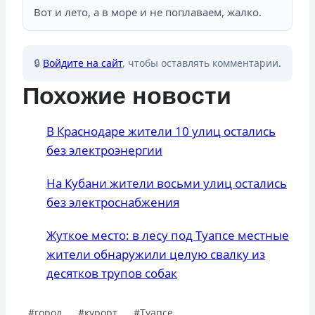
Вот и лето, а в море и не поплаваем, жалко.
🔒
Войдите на сайт
, чтобы оставлять комментарии.
Похожие новости
В Краснодаре жители 10 улиц остались
без электроэнергии
На Кубани жители восьми улиц остались
без электроснабжения
Жуткое место: в лесу под Туапсе местные
жители обнаружили целую свалку из
десятков трупов собак
Метки
#
город
#
курорт
#
Туапсе