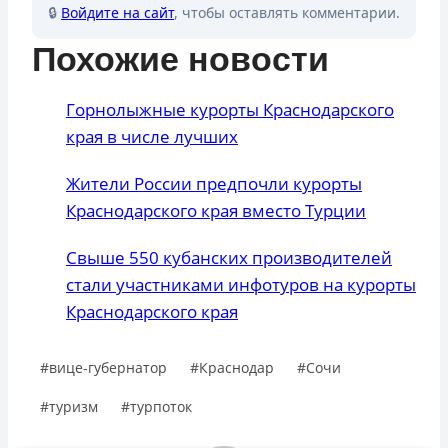
🔒
Войдите на сайт
, чтобы оставлять комментарии.
Похожие новости
Горнолыжные курорты Краснодарского
края в числе лучших
Жители России предпочли курорты
Краснодарского края вместо Турции
Свыше 550 кубанских производителей
стали участниками инфотуров на курорты
Краснодарского края
Метки
#
вице-губернатор
#
Краснодар
#
Сочи
записи:
#
туризм
#
турпоток