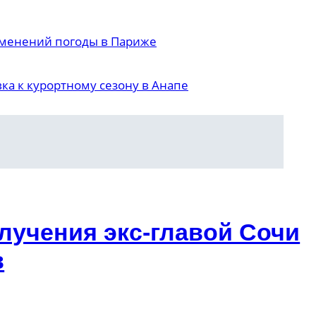
зменений погоды в Париже
ка к курортному сезону в Анапе
лучения экс-главой Сочи
в