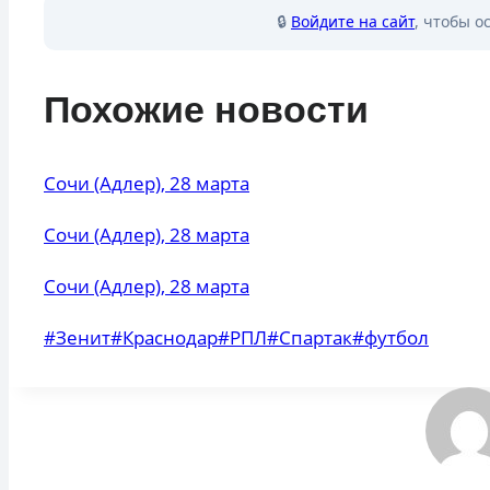
🔒
Войдите на сайт
, чтобы о
Похожие новости
Сочи (Адлер), 28 марта
Сочи (Адлер), 28 марта
Сочи (Адлер), 28 марта
Метки
#
Зенит
#
Краснодар
#
РПЛ
#
Спартак
#
футбол
записи: