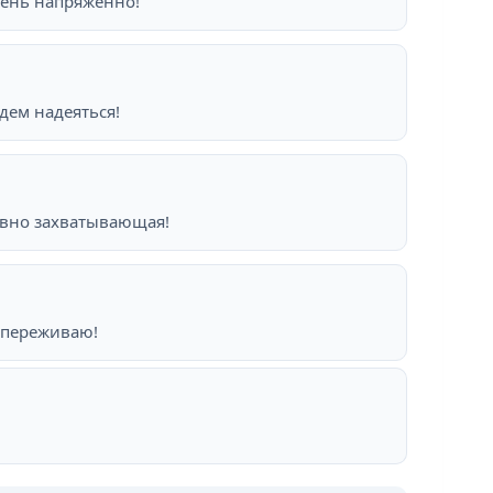
чень напряженно!
дем надеяться!
равно захватывающая!
 переживаю!