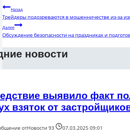
Навигация
Назад
Трейдеры подозреваются в мошенничестве из-за и
по
Далее
записям
Обсуждение безопасности на праздниках и подготов
дние новости
едствие выявило факт по
ух взяток от застройщико
общение от
Новости 93
07.03.2025 09:01