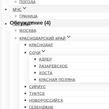
ПОГОДА
МЧС
ГРАНИЦА
Обсуждение (4)
ГОРОДА
МОСКВА
Елена
КРАСНОДАРСКИЙ КРАЙ
КРАСНОДАР
СОЧИ
Анна
АДЛЕР
Очень печально слышать про наших молодых игрок
ЛАЗАРЕВСКОЕ
ХОСТА
Сергей
КРАСНАЯ ПОЛЯНА
СИРИУС
Зенит уже давно не тот. Надеюсь, что что-то измени
ТУАПСЕ
НОВОРОССИЙСК
Елена
ГЕЛЕНДЖИК