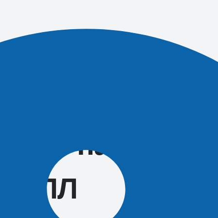
Т
е игроки
ияют на успех
в РПЛ