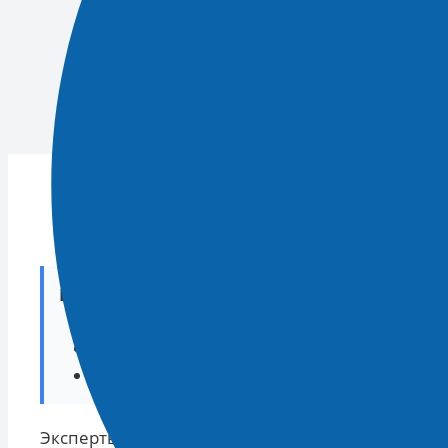
опубликован
30.03.202
/
Спорт
/
Молодежные игроки «Зенит
Коротко о главном:
«Зенит» оказался среди клубов с низким
Молодые игроки получают минимальное и
Ситуация может повлиять на динамику кл
Эксперты заявляют, что петербургский клуб «Зен