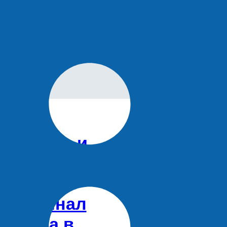
ДАЛЕЕ
Пётр Рыков: «Хороший сценарий узнаешь сразу»
ОРТ
ндреева и
найдер
ышли в
олуфинал
урнира в