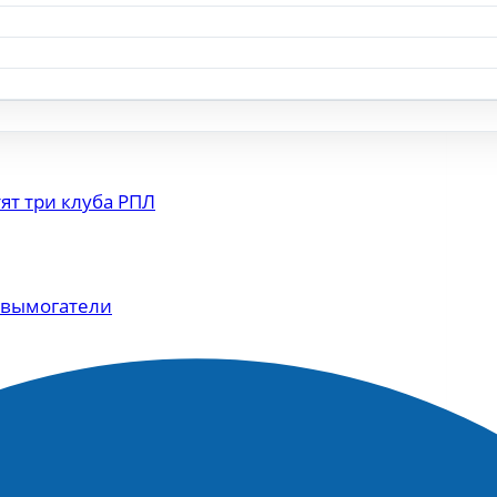
едь будущее клуба.
ставлять комментарии.
ят три клуба РПЛ
 вымогатели