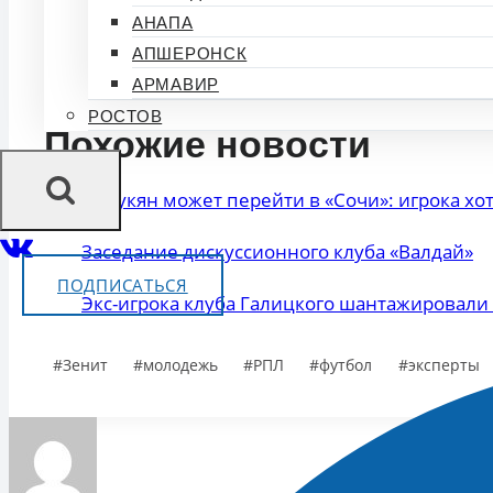
Жалко, что так мало времени дают молодежи. Они в
АНАПА
АПШЕРОНСК
АРМАВИР
🔒
Войдите на сайт
, чтобы о
РОСТОВ
Похожие новости
Царукян может перейти в «Сочи»: игрока хот
Заседание дискуссионного клуба «Валдай»
ПОДПИСАТЬСЯ
Экс-игрока клуба Галицкого шантажировали
Метки
#
Зенит
#
молодежь
#
РПЛ
#
футбол
#
эксперты
записи: