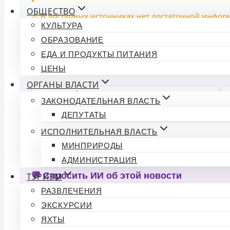
ОБЩЕСТВО
⚠️ В доступных источниках нет достаточной инфо
КУЛЬТУРА
молодежи в «Зените», однако заявленная проблема
ОБРАЗОВАНИЕ
Индекс доверия
ЕДА И ПРОДУКТЫ ПИТАНИЯ
ЦЕНЫ
ОРГАНЫ ВЛАСТИ
👍 ПОДТВЕРЖДАЮ ФАКТ
ЗАКОНОДАТЕЛЬНАЯ ВЛАСТЬ
ДЕПУТАТЫ
Источники:
Чемпионат.com
ИСПОЛНИТЕЛЬНАЯ ВЛАСТЬ
МИНПРИРОДЫ
АДМИНИСТРАЦИЯ
💬 Спросить ИИ об этой новости
ТУРИЗМ
РАЗВЛЕЧЕНИЯ
Нейросеть прочитала статью и готова ответить на люб
ЭКСКУРСИИ
ЯХТЫ