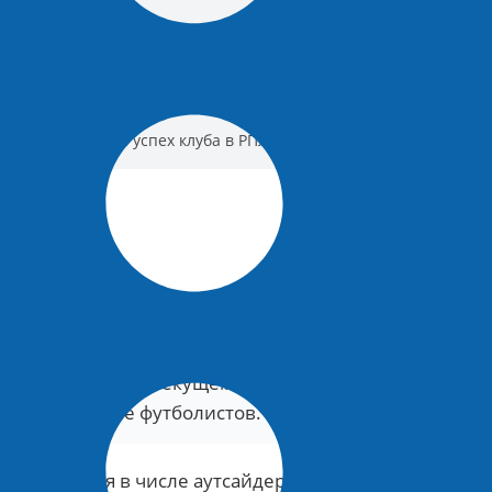
6 20:16
4 Комментарии
а» не влияют на успех клуба в РПЛ
 влиянием молодежи.
гровое время в текущем сезоне.
уба и развитие футболистов.
ит» оказался в числе аутсайдеров по