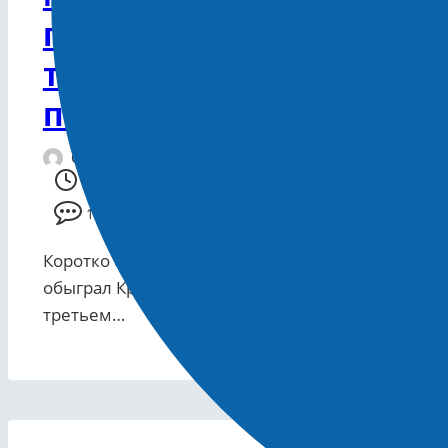
победив в
М
третьем туре
п
подряд!
Сообщение от
21.04.2026 20:05
1 Комментарий
Ко
Шн
Коротко о главном: FC Sochi
WT
обыграл Крылья Советов в
третьем…