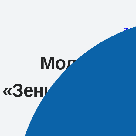
Перейти
к
содержимому
СПОР
Молодежны
«Зенита» не вл
клуба 