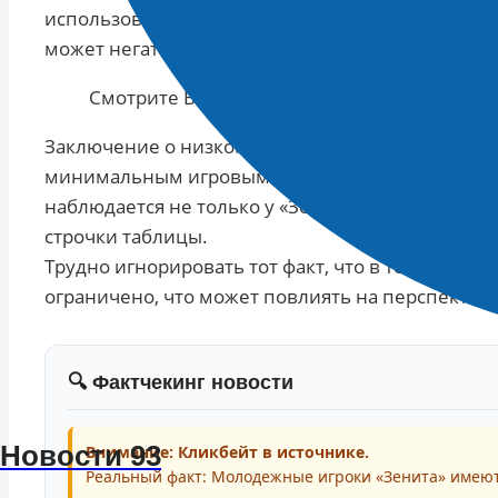
использованию талантливой молодежи в составе
может негативно сказаться на будущем команды
Смотрите Все Актуальные
Новости
.
Заключение о низком влиянии молодых игроков
минимальным игровым временем на поле. Анали
наблюдается не только у «Зенита», но и у други
строчки таблицы.
Трудно игнорировать тот факт, что в текущем с
ограничено, что может повлиять на перспектив
🔍 Фактчекинг новости
Новости 93
Внимание: Кликбейт в источнике.
Реальный факт: Молодежные игроки «Зенита» имеют