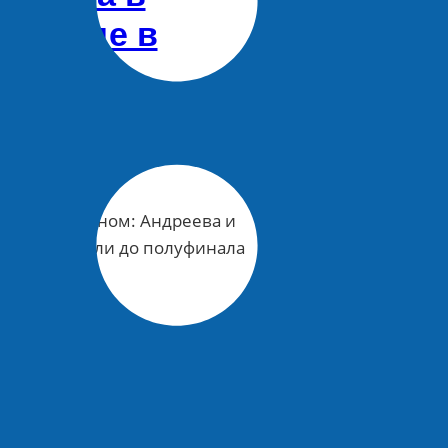
адриде в
арах
Сообщение от
29.04.2026 20:02
6 Комментарии
ротко о главном: Андреева и
айдер дошли до полуфинала
A…