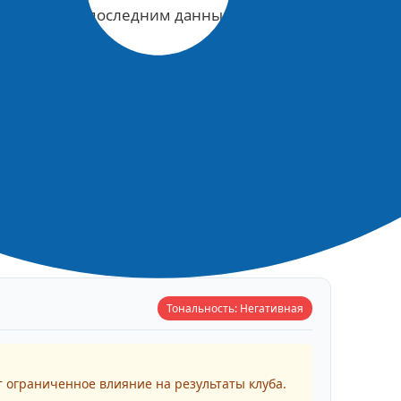
. Согласно последним данным, этот факт
.
 на результаты клуба подкреплено их
тики отмечают, что такая ситуация
х команд, которые занимают верхние
езоне участие молодежи в матчах РПЛ
ы и развитие молодых футболистов.
Тональность: Негативная
 ограниченное влияние на результаты клуба.