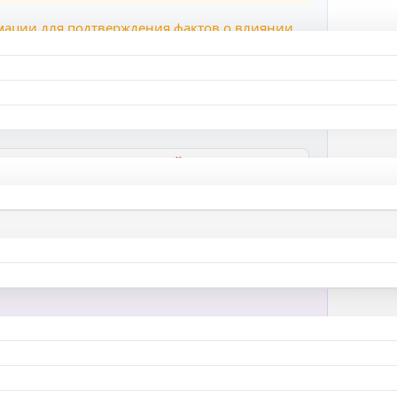
рмации для подтверждения фактов о влиянии
 открыта для обсуждения.
50%
Подтвердили: 0 | Опровергли: 0
👎 ЭТО ФЕЙК
ые вопросы по тексту.
СПРОСИТЬ