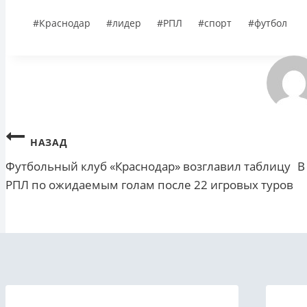
Метки
#
Краснодар
#
лидер
#
РПЛ
#
спорт
#
футбол
записи:
Навигация
НАЗАД
Футбольный клуб «Краснодар» возглавил таблицу
В
по
РПЛ по ожидаемым голам после 22 игровых туров
записям