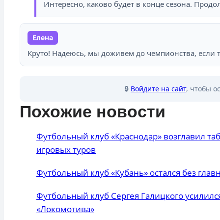
Интересно, каково будет в конце сезона. Продол
Елена
Круто! Надеюсь, мы доживем до чемпионства, если 
🔒
Войдите на сайт
, чтобы о
Похожие новости
Футбольный клуб «Краснодар» возглавил та
игровых туров
Футбольный клуб «Кубань» остался без глав
Футбольный клуб Сергея Галицкого усилилс
«Локомотива»