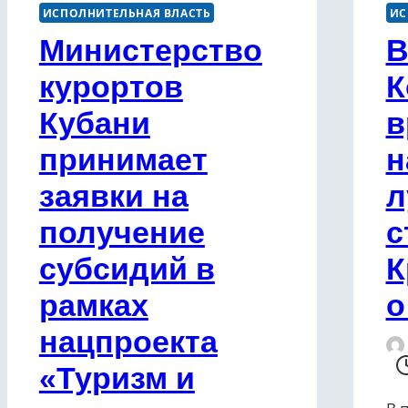
ИСПОЛНИТЕЛЬНАЯ ВЛАСТЬ
ИС
Министерство
В
курортов
К
Кубани
в
принимает
н
заявки на
л
получение
с
субсидий в
К
рамках
о
нацпроекта
«Туризм и