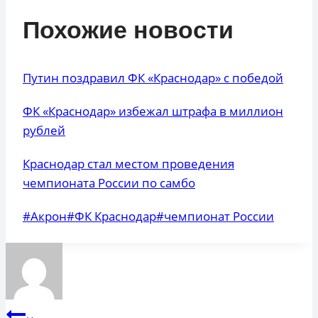
Похожие новости
Путин поздравил ФК «Краснодар» с победой
ФК «Краснодар» избежал штрафа в миллион
рублей
Краснодар стал местом проведения
чемпионата России по самбо
Метки
#
Акрон
#
ФК Краснодар
#
чемпионат России
записи:
Навигация