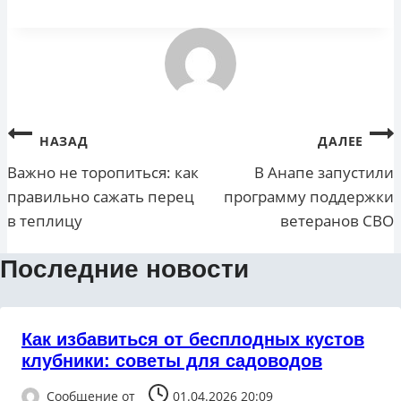
Навигация
НАЗАД
ДАЛЕЕ
по
Важно не торопиться: как
В Анапе запустили
правильно сажать перец
программу поддержки
записям
в теплицу
ветеранов СВО
Последние новости
Как избавиться от бесплодных кустов
клубники: советы для садоводов
Сообщение от
01.04.2026 20:09