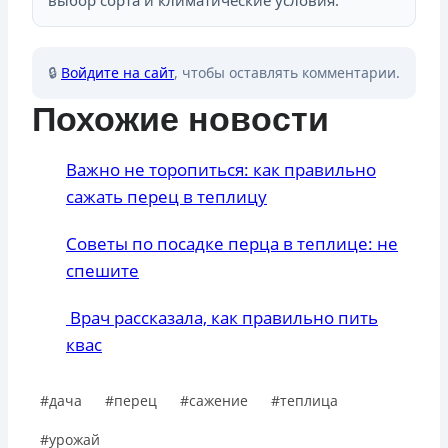
🔒
Войдите на сайт
, чтобы оставлять комментарии.
Похожие новости
Важно не торопиться: как правильно
сажать перец в теплицу
Советы по посадке перца в теплице: не
спешите
Врач рассказала, как правильно пить
квас
Метки
#
дача
#
перец
#
сажение
#
теплица
записи:
#
урожай