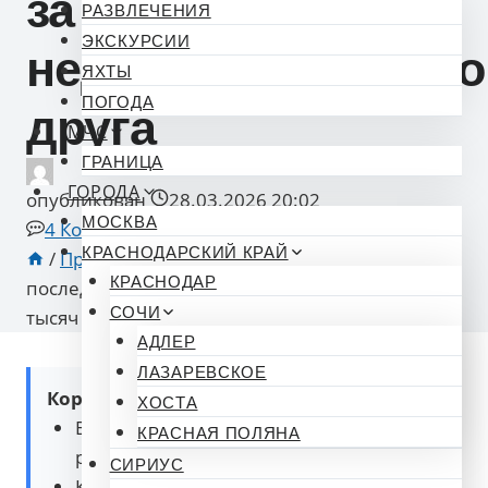
за
РАЗВЛЕЧЕНИЯ
ЭКСКУРСИИ
недобросовестного
ЯХТЫ
ПОГОДА
друга
МЧС
ГРАНИЦА
ГОРОДА
опубликован
28.03.2026 20:02
МОСКВА
4 Комментарии
КРАСНОДАРСКИЙ КРАЙ
/
Происшествия
/
Застолье с печальными
КРАСНОДАР
последствиями: житель Сочи остался без 55
СОЧИ
тысяч рублей из-за недобросовестного друга
АДЛЕР
ЛАЗАРЕВСКОЕ
Коротко о главном:
ХОСТА
В Сочи мужчина похитил 55 тысяч
КРАСНАЯ ПОЛЯНА
рублей у своего знакомого.
СИРИУС
Кража произошла во время застолья,