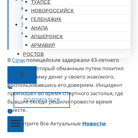
ТУАПСЕ
когда злоумышленник воспользовался
НОВОРОССИЙСК
доверием хозяина.
ГЕЛЕНДЖИК
Задержаный угрожает серьезное
АНАПА
наказание в виде лишения свободы.
АПШЕРОНСК
АРМАВИР
РОСТОВ
В
Сочи
полицейские задержали 43-летнего
мужчину, который обманным путем похитил
крупную сумму денег у своего знакомого,
воспользовавшись его доверием. Инцидент
произошел во время спиртного застолья, где
ПОДПИСАТЬСЯ
бывшие соседи решили провести время
вместе.
Смотрите Все Актуальные
Новости
.