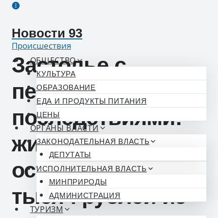
Перейти
к
Новости 93
содержимому
Происшествия
Застолье с
ОБЩЕСТВО
КУЛЬТУРА
печальными
ОБРАЗОВАНИЕ
ЕДА И ПРОДУКТЫ ПИТАНИЯ
последствиями:
ЦЕНЫ
ОРГАНЫ ВЛАСТИ
житель Сочи
ЗАКОНОДАТЕЛЬНАЯ ВЛАСТЬ
ДЕПУТАТЫ
остался без 55
ИСПОЛНИТЕЛЬНАЯ ВЛАСТЬ
МИНПРИРОДЫ
тысяч рублей из-
АДМИНИСТРАЦИЯ
ТУРИЗМ