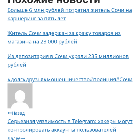
Больше 6 млн рублей потратил житель Сочи на
каршеринг за пять лет
Житель Сочи задержан за кражу товаров из
магазина на 23 000 рублей
Из депозитария в Сочи украли 235 миллионов
рублей
Метки
#
долг
#
друзья
#
мошенничество
#
полиция
#
Сочи
записи:
Навигация
Назад
Серьезная уязвимость в Telegram: хакеры могут
по
контролировать аккаунты пользователей
записям
Далее