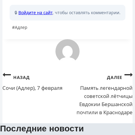
🔒
Войдите на сайт
, чтобы оставлять комментарии.
Метки
#
Адлер
записи:
Навигация
НАЗАД
ДАЛЕЕ
по
Сочи (Адлер), 7 февраля
Память легендарной
советской лётчицы
записям
Евдокии Бершанской
почтили в Краснодаре
Последние новости