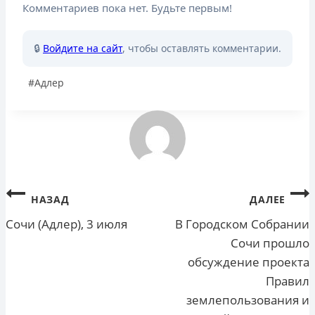
Комментариев пока нет. Будьте первым!
🔒
Войдите на сайт
, чтобы оставлять комментарии.
Метки
#
Адлер
записи:
Навигация
НАЗАД
ДАЛЕЕ
по
Сочи (Адлер), 3 июля
В Городском Собрании
Сочи прошло
записям
обсуждение проекта
Правил
землепользования и