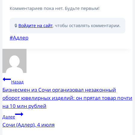
Комментариев пока нет. Будьте первым!
🔒
Войдите на сайт
, чтобы оставлять комментарии.
Метки
#
Адлер
записи:
Навигация
Назад
по
Бизнесмен из Сочи организовал незаконный
оборот ювелирных изделий: он прятал товар почти
записям
на 10 млн рублей
Далее
Сочи (Адлер), 4 июля