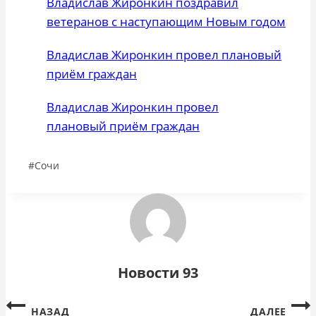
Владислав Жиронкин поздравил
ветеранов с наступающим Новым годом
Владислав Жиронкин провел плановый
приём граждан
Владислав Жиронкин провел
плановый приём граждан
Метки
#
Сочи
записи:
Новости 93
Навигация
НАЗАД
ДАЛЕЕ