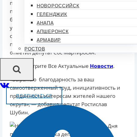
протяжении многих лет вносили и
НОВОРОССИЙСК
продолжают вносить свой вклад в
ГЕЛЕНДЖИК
благоустройство территории, активно
АНАПА
участвуют в решении актуальных
АПШЕРОНСК
социальных вопросов и оказывают
АРМАВИР
поддержку нуждающимся семьям,» —
РОСТОВ
отметил депутат Сос Мартиросян.
Смотрите Все Актуальные
Новости
.
«Выражаю благодарность за ваш
самоотверженный труд, инициативность и
преданность интересам жителей нашего
ПОДПИСАТЬСЯ
округа», — добавил депутат Ростислав
Шубин.