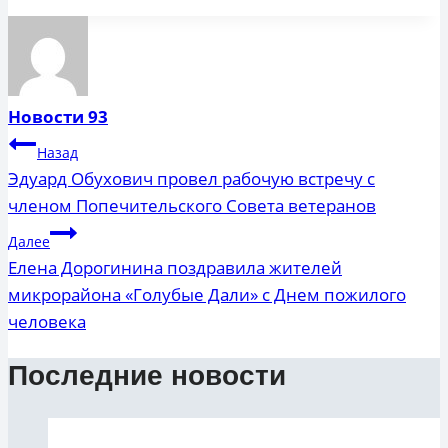
записи:
Новости 93
Навигация
Назад
по
Эдуард Обухович провел рабочую встречу с
членом Попечительского Совета ветеранов
записям
Далее
Елена Дорогинина поздравила жителей
микрорайона «Голубые Дали» с Днем пожилого
человека
Последние новости