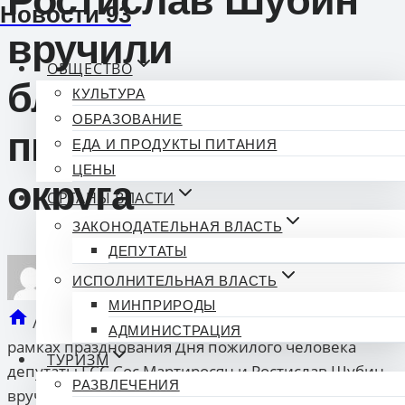
Ростислав Шубин
Новости 93
вручили
ОБЩЕСТВО
благодарственные
КУЛЬТУРА
ОБРАЗОВАНИЕ
письма активистам
ЕДА И ПРОДУКТЫ ПИТАНИЯ
ЦЕНЫ
округа
ОРГАНЫ ВЛАСТИ
ЗАКОНОДАТЕЛЬНАЯ ВЛАСТЬ
ДЕПУТАТЫ
ИСПОЛНИТЕЛЬНАЯ ВЛАСТЬ
опубликован
Новости 93
04.10.2025 21:04
МИНПРИРОДЫ
/
Органы власти
/
Законодательная власть
/
В
АДМИНИСТРАЦИЯ
рамках празднования Дня пожилого человека
ТУРИЗМ
депутаты ГСС Сос Мартиросян и Ростислав Шубин
РАЗВЛЕЧЕНИЯ
вручили благодарственные письма активистам