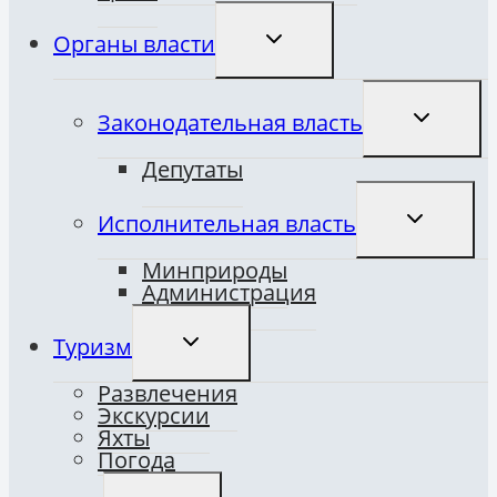
ПЕРЕКЛЮЧИТЬ
Органы власти
ДОЧЕРНЕЕ
МЕНЮ
ПЕРЕКЛЮ
Законодательная власть
ДОЧЕРНЕ
МЕНЮ
Депутаты
ПЕРЕКЛЮ
Исполнительная власть
ДОЧЕРНЕ
МЕНЮ
Минприроды
Администрация
ПЕРЕКЛЮЧИТЬ
Туризм
ДОЧЕРНЕЕ
МЕНЮ
Развлечения
Экскурсии
Яхты
Погода