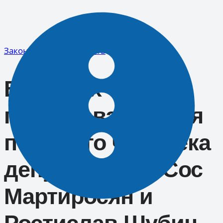
Перейти
к
содержимому
Законодательная власть
В рамках
празднования Дня
пожилого человека
депутаты ГСС Сос
Мартиросян и