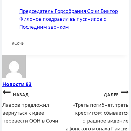
Председатель Горсобрания Сочи Виктор
Филонов поздравил выпускников с
Последним звонком
Метки
#
Сочи
записи:
Новости 93
Навигация
НАЗАД
ДАЛЕЕ
по
Лавров предложил
«Треть погибнет, треть
вернуться к идее
крестится»: сбывается
записям
перевести ООН в Сочи
страшное видение
афонского монаха Паисия