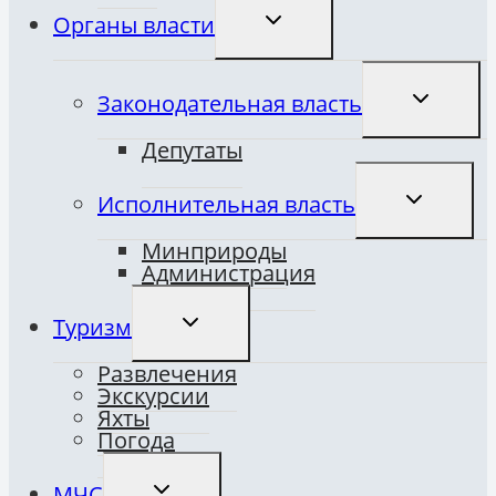
ПЕРЕКЛЮЧИТЬ
Органы власти
ДОЧЕРНЕЕ
МЕНЮ
ПЕРЕКЛЮ
Законодательная власть
ДОЧЕРНЕ
МЕНЮ
Депутаты
ПЕРЕКЛЮ
Исполнительная власть
ДОЧЕРНЕ
МЕНЮ
Минприроды
Администрация
ПЕРЕКЛЮЧИТЬ
Туризм
ДОЧЕРНЕЕ
МЕНЮ
Развлечения
Экскурсии
Яхты
Погода
ПЕРЕКЛЮЧИТЬ
МЧС