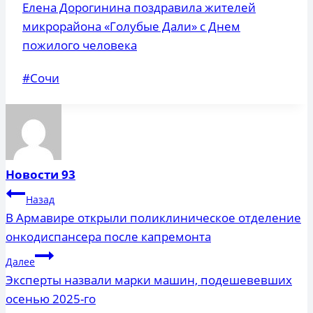
Елена Дорогинина поздравила жителей
микрорайона «Голубые Дали» с Днем
пожилого человека
Метки
#
Сочи
записи:
Новости 93
Навигация
Назад
по
В Армавире открыли поликлиническое отделение
онкодиспансера после капремонта
записям
Далее
Эксперты назвали марки машин, подешевевших
осенью 2025-го