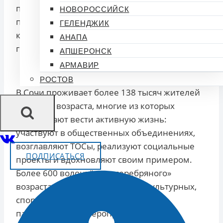
признательности к людям старшего
НОВОРОССИЙСК
поколения — ветеранам войны и труда, всем,
ГЕЛЕНДЖИК
кто внёс значительный вклад в развитие
АНАПА
города и воспитание молодёжи.
АПШЕРОНСК
АРМАВИР
РОСТОВ
В Сочи проживает более 138 тысяч жителей
старшего возраста, многие из которых
продолжают вести активную жизнь:
участвуют в общественных объединениях,
возглавляют ТОСы, реализуют социальные
ПОДПИСАТЬСЯ
проекты и вдохновляют своим примером.
Более 600 волонтёров «серебряного»
возраста принимают участие в культурных,
спортивных, экологических и
патриотических мероприятиях, внося