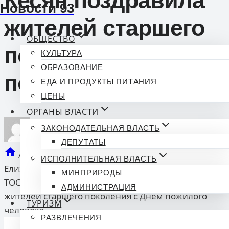
Кесян поздравила
Новости 93
жителей старшего
ОБЩЕСТВО
поколения с Днём
КУЛЬТУРА
ОБРАЗОВАНИЕ
пожилого человека
ЕДА И ПРОДУКТЫ ПИТАНИЯ
ЦЕНЫ
ОРГАНЫ ВЛАСТИ
ЗАКОНОДАТЕЛЬНАЯ ВЛАСТЬ
опубликован
Новости 93
06.10.2025 13:16
ДЕПУТАТЫ
/
Органы власти
/
Законодательная власть
/
ИСПОЛНИТЕЛЬНАЯ ВЛАСТЬ
Елизавета Якимова совместно с председателем
МИНПРИРОДЫ
ТОС «Разбитый Котёл» Кегануш Кесян поздравила
АДМИНИСТРАЦИЯ
жителей старшего поколения с Днём пожилого
ТУРИЗМ
человека
РАЗВЛЕЧЕНИЯ