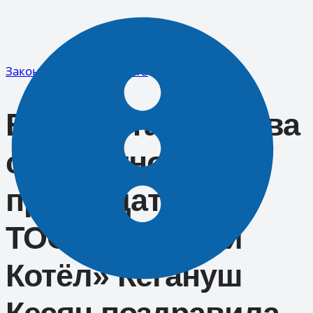
Перейти
к
содержимому
Законодательная власть
Елизавета Якимова
совместно с
председателем
ТОС «Разбитый
Котёл» Кегануш