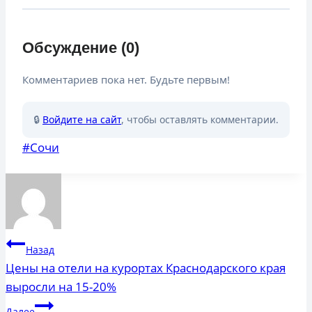
Обсуждение (0)
Комментариев пока нет. Будьте первым!
🔒
Войдите на сайт
, чтобы оставлять комментарии.
Метки
#
Сочи
записи:
Навигация
Назад
по
Цены на отели на курортах Краснодарского края
выросли на 15-20%
записям
Далее