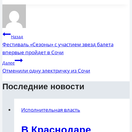
записи:
Навигация
Назад
по
Фестиваль «Сезоны» с участием звезд балета
впервые пройдет в Сочи
записям
Далее
Отменили одну электричку из Сочи
Последние новости
Исполнительная власть
В Краснодаре