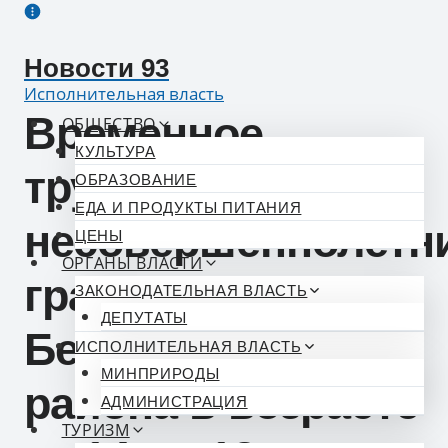
Перейти
к
Новости 93
содержимому
Исполнительная власть
Временное
ОБЩЕСТВО
КУЛЬТУРА
трудоустройство
ОБРАЗОВАНИЕ
ЕДА И ПРОДУКТЫ ПИТАНИЯ
несовершеннолетн
ЦЕНЫ
ОРГАНЫ ВЛАСТИ
граждан
ЗАКОНОДАТЕЛЬНАЯ ВЛАСТЬ
ДЕПУТАТЫ
Белореченского
ИСПОЛНИТЕЛЬНАЯ ВЛАСТЬ
МИНПРИРОДЫ
района в возрасте
АДМИНИСТРАЦИЯ
ТУРИЗМ