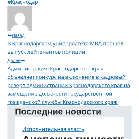
Метки
#
Краснодар
записи:
Навигация
Назад
В Краснодарском университете МВД прошёл
по
выпуск лейтенантов полиции
записям
Далее
Администрация Краснодарского края
объявляет конкурс на включение в кадровый
резерв администрации Краснодарского края на
замещение должности государственной
гражданской службы Краснодарского края:
Последние новости
Исполнительная власть