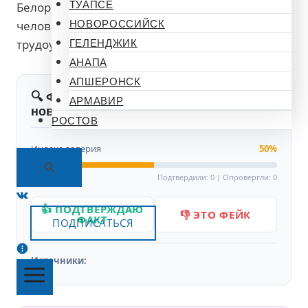
ТУАПСЕ
Белореченском районе составляет 5980
человек, 10% от общей численности идут на
НОВОРОССИЙСК
трудоустройство.
ГЕЛЕНДЖИК
АНАПА
АПШЕРОНСК
🔍 Фактчекинг
Тональность:
АРМАВИР
новости
Нейтральная
РОСТОВ
Индекс доверия
50%
Подтвердили: 0 | Опровергли: 0
👍 ПОДТВЕРЖДАЮ
👎 ЭТО ФЕЙК
ФАКТ
ПОДПИСАТЬСЯ
Источники: