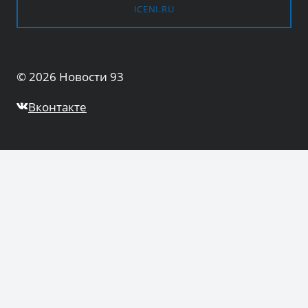
ICENI.RU
© 2026 Новости 93
Вконтакте
Общество
ПЕРЕКЛЮЧИТЬ
ДОЧЕРНЕЕ
МЕНЮ
Культура
Образование
Еда и продукты питания
Цены
Органы власти
ПЕРЕКЛЮЧИТЬ
ДОЧЕРНЕЕ
МЕНЮ