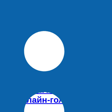
ении бывшего генерального директора АО «Порт Сам
стройства по нацпроекту
для онлайн-голосования