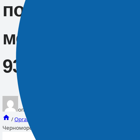
побережье мог
молодежный ла
93»
опубликован
Новости 93
31.07.2025 09:56
/
Органы власти
/
Исполнительная власть
/
Волон
Черноморском побережье могут посетить молодежн