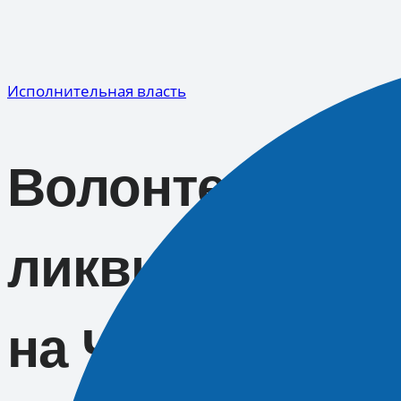
Перейти
к
содержимому
Исполнительная власть
Волонтеры-уча
ликвидации по
на Черноморс