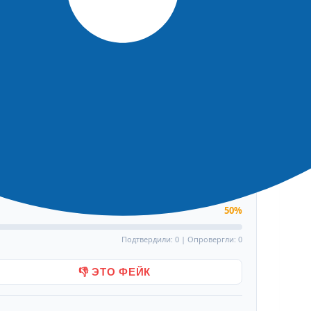
гионДобрыхДел. На нее также могут
еских организаций и объединений по
 лет.
Тональность: Нейтральная
50%
Подтвердили: 0 | Опровергли: 0
👎 ЭТО ФЕЙК