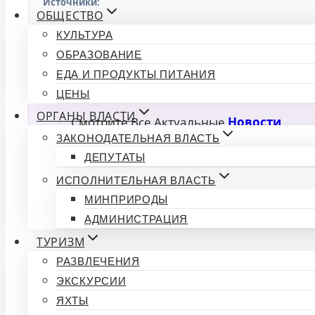
Источники:
ОБЩЕСТВО
КУЛЬТУРА
ОБРАЗОВАНИЕ
💬 Спросить ИИ об этой новости
ЕДА И ПРОДУКТЫ ПИТАНИЯ
Нейросеть прочитала статью и готова ответить на люб
ЦЕНЫ
ОРГАНЫ ВЛАСТИ
Смотрите Все Актуальные
Новости
.
ЗАКОНОДАТЕЛЬНАЯ ВЛАСТЬ
ДЕПУТАТЫ
ИСПОЛНИТЕЛЬНАЯ ВЛАСТЬ
МИНПРИРОДЫ
АДМИНИСТРАЦИЯ
ТУРИЗМ
Обсуждение (0)
РАЗВЛЕЧЕНИЯ
ЭКСКУРСИИ
Комментариев пока нет. Будьте первым!
ЯХТЫ