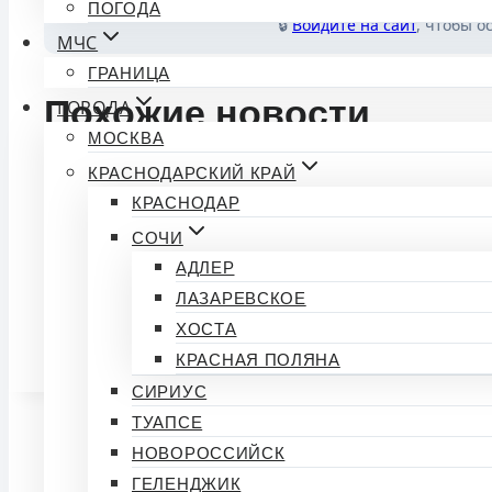
ПОГОДА
🔒
Войдите на сайт
, чтобы о
МЧС
ГРАНИЦА
Похожие новости
ГОРОДА
МОСКВА
КРАСНОДАРСКИЙ КРАЙ
🔁🖼 Сочинцы участвуют в краевом молодежном
КРАСНОДАР
🖼 Молодые сочинцы могут принять участие в ф
СОЧИ
АДЛЕР
Краснодарцы могут подать заявку на участие в 
ЛАЗАРЕВСКОЕ
ХОСТА
Метки
#
Краснодар
КРАСНАЯ ПОЛЯНА
записи:
СИРИУС
ТУАПСЕ
НОВОРОССИЙСК
ГЕЛЕНДЖИК