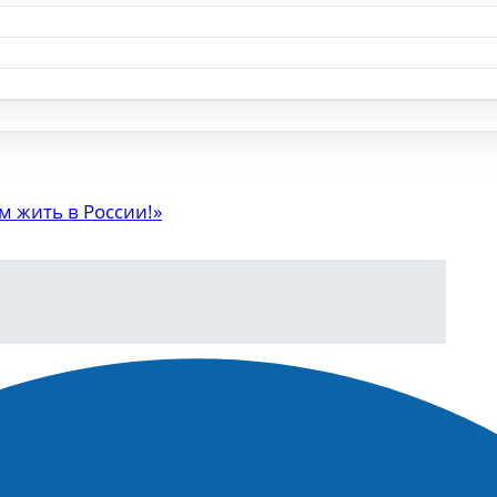
и 93
ую премию имени Николая Костарева
м жить в России!»
кого города попал
нии полномочиями