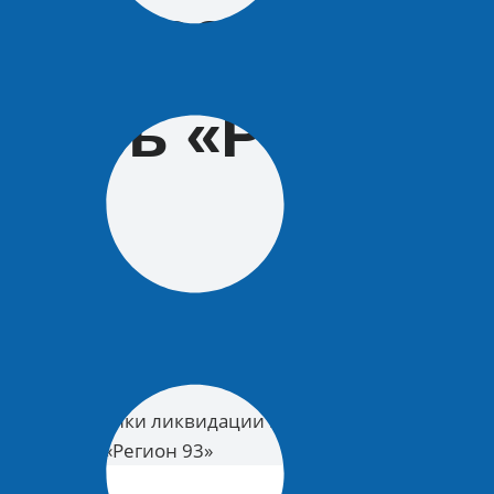
ут посетить
герь «Регион
теры-участники ликвидации последствий ЧС на
ый лагерь «Регион 93»