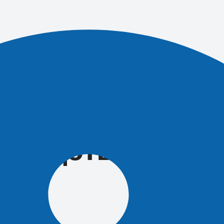
стники
следствий ЧС
ком