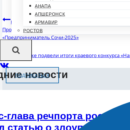
Новост
АНАПА
АПШЕРОНСК
Навигация
Назад
АРМАВИР
Продлен прием заявок на ежегодную муниципальн
РОСТОВ
по
«Предприниматель Сочи-2025»
записям
Далее
В Тимашевске подвели итоги краевого конкурса «На
дние новости
ПОДПИСАТЬСЯ
с-глава речпорта российс
д статью о злоупотребле