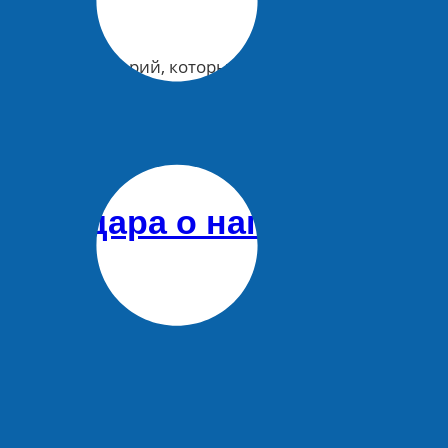
венных территорий, которые будут благоустроены…
раснодара о нападении
ика
одара, рассказала NEWS.ru местная жительница.
обсыпали русского парня мукой и начали закидывать