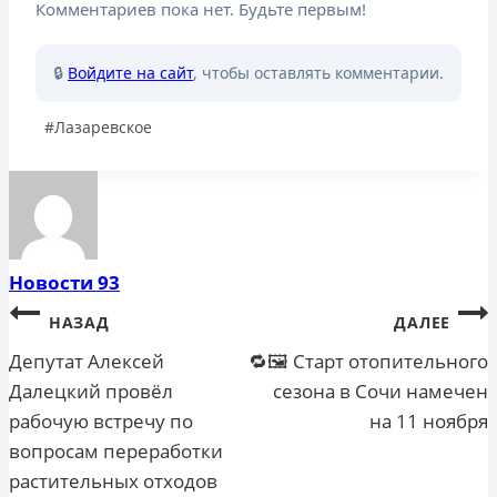
Комментариев пока нет. Будьте первым!
🔒
Войдите на сайт
, чтобы оставлять комментарии.
Метки
#
Лазаревское
записи:
Новости 93
Навигация
НАЗАД
ДАЛЕЕ
по
Депутат Алексей
🔁🖼 Старт отопительного
Далецкий провёл
сезона в Сочи намечен
записям
рабочую встречу по
на 11 ноября
вопросам переработки
растительных отходов