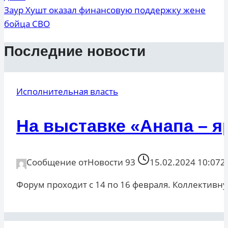
Заур Хушт оказал финансовую поддержку жене
бойца СВО
Последние новости
Исполнительная власть
На выставке «Анапа – 
Сообщение от
Новости 93
15.02.2024 10:07
2
Форум проходит с 14 по 16 февраля. Коллектив