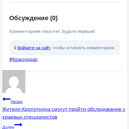
Обсуждение (0)
Комментариев пока нет. Будьте первым!
🔒
Войдите на сайт
, чтобы оставлять комментарии.
Метки
#
Краснодар
записи:
Навигация
Назад
по
Жители Кропоткина смогут пройти обследование у
краевых специалистов
записям
Далее