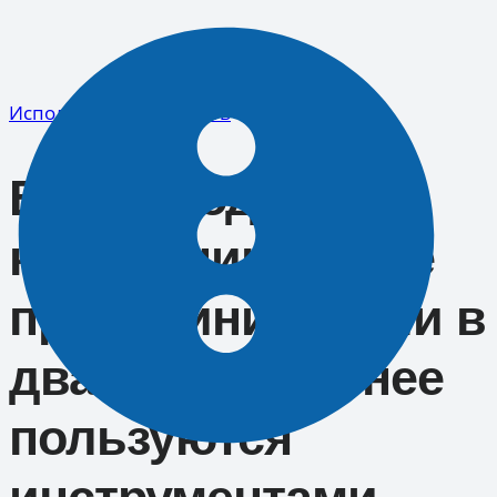
Перейти
к
содержимому
Исполнительная власть
В Краснодарском
крае начинающие
предприниматели в
два раза активнее
пользуются