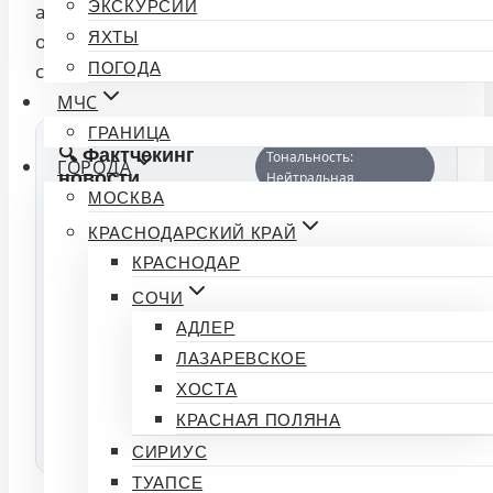
ЭКСКУРСИИ
аналогичный период 2023 года. Поддержку
ЯХТЫ
оказывают в рамках нацпроекта «Малое и
среднее предпринимательство».
ПОГОДА
МЧС
ГРАНИЦА
🔍 Фактчекинг
Тональность:
ГОРОДА
новости
Нейтральная
МОСКВА
КРАСНОДАРСКИЙ КРАЙ
Индекс доверия
50%
КРАСНОДАР
Подтвердили: 0 | Опровергли: 0
СОЧИ
АДЛЕР
👍
ПОДТВЕРЖДАЮ
👎 ЭТО ФЕЙК
ЛАЗАРЕВСКОЕ
ФАКТ
ХОСТА
КРАСНАЯ ПОЛЯНА
Источники:
СИРИУС
ТУАПСЕ