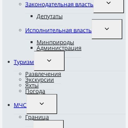
ПЕРЕКЛЮ
Законодательная власть
ДОЧЕРНЕ
МЕНЮ
Депутаты
ПЕРЕКЛЮ
Исполнительная власть
ДОЧЕРНЕ
МЕНЮ
Минприроды
Администрация
ПЕРЕКЛЮЧИТЬ
Туризм
ДОЧЕРНЕЕ
МЕНЮ
Развлечения
Экскурсии
Яхты
Погода
ПЕРЕКЛЮЧИТЬ
МЧС
ДОЧЕРНЕЕ
МЕНЮ
Граница