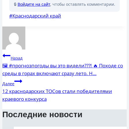
🔒
Войдите на сайт
, чтобы оставлять комментарии.
Метки
#
Краснодарский край
записи:
Навигация
Назад
по
🖼 #прогнозпогоды вы это видели???! 🔥 Походе со
среды в горах включают сразу лето. Н…
записям
Далее
12 краснодарских ТОСов стали победителями
краевого конкурса
Последние новости