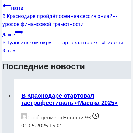
Навигация
Назад
по
В Краснодаре пройдёт осенняя сессия онлайн-
уроков финансовой грамотности
записям
Далее
В Туапсинском округе стартовал проект «Пилоты
Юга»
Последние новости
В Краснодаре стартовал
гастрофестиваль «Маёвка 2025»
Сообщение от
Новости 93
01.05.2025 16:01