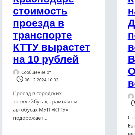
стоимость
н
проезда в
Д
транспорте
п
КТТУ вырастет
в
на 10 рублей
В
О
Сообщение от
06.12.2024 10:02
в
Проезд в городских
троллейбусах, трамваях и
автобусах МУП «КТТУ»
С 
подорожает…
Ев
ве