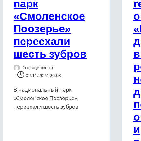
парк
г
«Смоленское
о
Поозерье»
«
переехали
д
шесть зубров
в
р
Сообщение от
02.11.2024 20:03
н
д
В национальный парк
«Смоленское Поозерье»
п
переехали шесть зубров
о
и