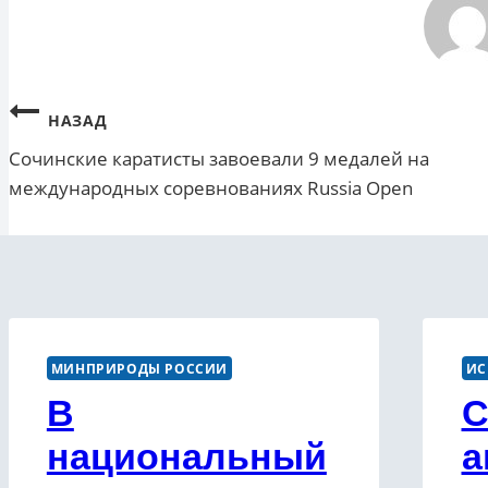
Навигация
НАЗАД
Сочинские каратисты завоевали 9 медалей на
по
международных соревнованиях Russia Open
записям
МИНПРИРОДЫ РОССИИ
ИС
В
С
национальный
а