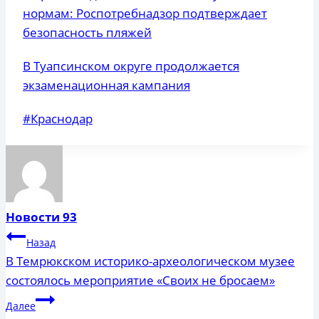
нормам: Роспотребнадзор подтверждает
безопасность пляжей
В Туапсинском округе продолжается
экзаменационная кампания
Метки
#
Краснодар
записи:
Новости 93
Навигация
Назад
по
В Темрюкском историко-археологическом музее
состоялось мероприятие «Своих не бросаем»
записям
Далее