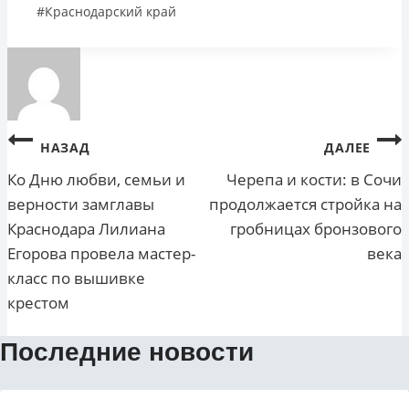
Метки
#
Краснодарский край
записи:
Навигация
НАЗАД
ДАЛЕЕ
по
Ко Дню любви, семьи и
Черепа и кости: в Сочи
верности замглавы
продолжается стройка на
записям
Краснодара Лилиана
гробницах бронзового
Егорова провела мастер-
века
класс по вышивке
крестом
Последние новости