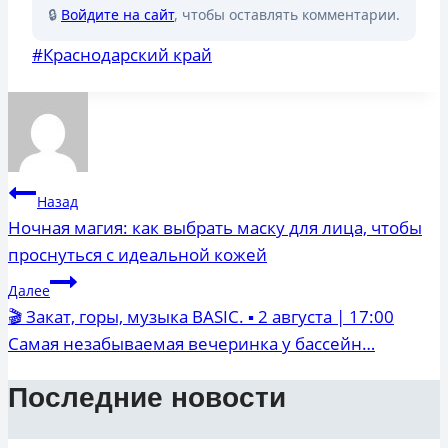
🔒
Войдите на сайт
, чтобы оставлять комментарии.
Метки
#
Краснодарский край
записи:
Навигация
Назад
по
Ночная магия: как выбрать маску для лица, чтобы
проснуться с идеальной кожей
записям
Далее
🎬 Закат, горы, музыка BASIC. ▪️ 2 августа | 17:00
Самая незабываемая вечеринка у бассейн…
Последние новости