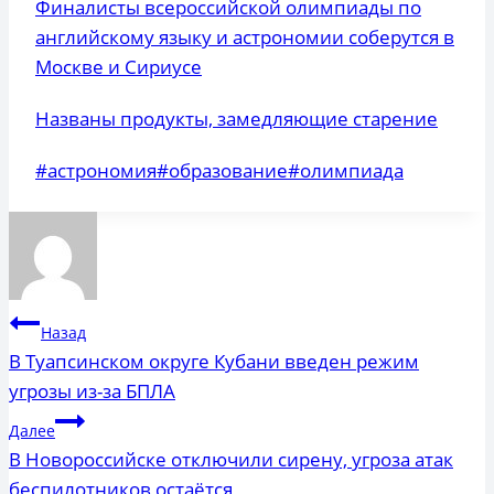
Финалисты всероссийской олимпиады по
английскому языку и астрономии соберутся в
Москве и Сириусе
Названы продукты, замедляющие старение
Метки
#
астрономия
#
образование
#
олимпиада
записи:
Навигация
Назад
по
В Туапсинском округе Кубани введен режим
угрозы из-за БПЛА
записям
Далее
В Новороссийске отключили сирену, угроза атак
беспилотников остаётся