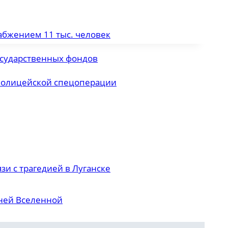
абжением 11 тыс. человек
сударственных фондов
 полицейской спецоперации
зи с трагедией в Луганске
нней Вселенной