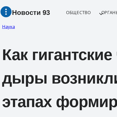
Перейти
Новости 93
к
ОБЩЕСТВО
ОРГАН
содержимому
Наука
Как гигантские
дыры возникли
этапах форми