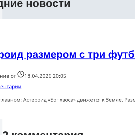
дние новости
роид размером с три футб
ние от
18.04.2026 20:05
ментарии
 главном: Астероид «Бог хаоса» движется к Земле. Ра