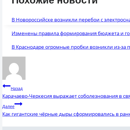
Похожие новости
В Новороссийске возникли перебои с электросн
Изменены правила формирования бюджета и го
В Краснодаре огромные пробки возникли из-за
Навигация
Назад
Карачаево-Черкесия выражает соболезнования в свя
по
Далее
записям
Как гигантские чёрные дыры сформировались в ра