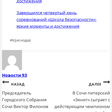
достижения
Завершился четвертый день
соревнований «Школа безопасности»:
яркие моменты и достижения
Метки
#
Краснодар
записи:
Новости 93
Навигация
НАЗАД
ДАЛЕЕ
по
Председатель
В Сочи питерский
Городского Собрания
«Зенит» сыграет с
записям
Сочи Виктор Филонов
действующим чемпионом