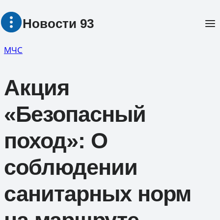
Перейти
Новости 93
к
содержимому
МЧС
Акция
«Безопасный
поход»: О
соблюдении
санитарных норм