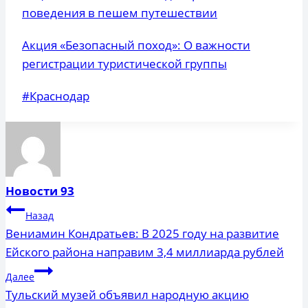
поведения в пешем путешествии
Акция «Безопасный поход»: О важности
регистрации туристической группы
Метки
#
Краснодар
записи:
Новости 93
Навигация
Назад
по
Вениамин Кондратьев: В 2025 году на развитие
Ейского района направим 3,4 миллиарда рублей
записям
Далее
Тульский музей объявил народную акцию