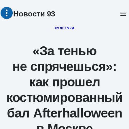
Перейти
Новости 93
к
содержимому
КУЛЬТУРА
«За тенью
не спрячешься»:
как прошел
костюмированный
бал Afterhalloween
в Москве