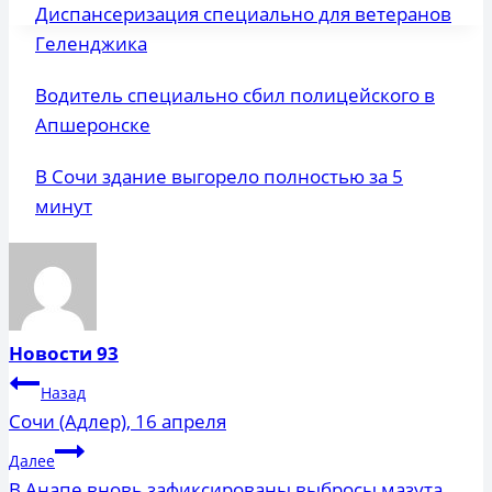
Диспансеризация специально для ветеранов
Геленджика
Водитель специально сбил полицейского в
Апшеронске
В Сочи здание выгорело полностью за 5
минут
Новости 93
Навигация
Назад
по
Сочи (Адлер), 16 апреля
записям
Далее
В Анапе вновь зафиксированы выбросы мазута