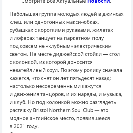
Смотрите Все Актуальные
Новости
.
Небольшая группа молодых людей в джинсах
клеш или однотонных макси-юбках,
рубашках с короткими рукавами, жилетах
и лоферах танцует на паркетном полу
под совсем не «клубным» электрическим
светом. На месте диджейской стойки — стол
с колонкой, из которой доносится
незатейливый соул. По этому ролику сначала
кажется, что снят он лет пятьдесят назад:
настолько несовременными кажутся
и движения танцоров, и их наряды, и музыка,
и клуб. Но под колонкой можно разглядеть
растяжку Bristol Northern Soul Club — это
модное английское место, появившееся
в 2021 году.