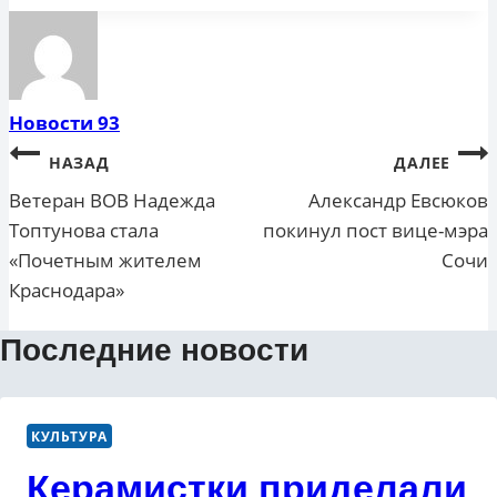
Новости 93
Навигация
НАЗАД
ДАЛЕЕ
по
Ветеран ВОВ Надежда
Александр Евсюков
Топтунова стала
покинул пост вице-мэра
записям
«Почетным жителем
Сочи
Краснодара»
Последние новости
КУЛЬТУРА
Керамистки приделали