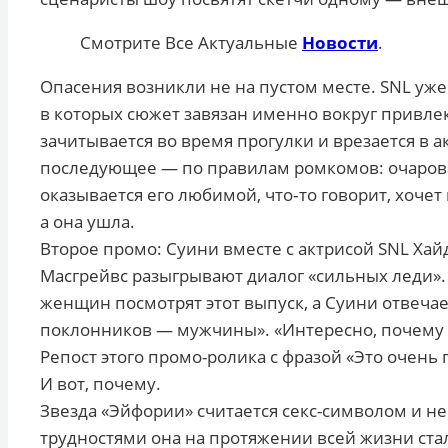
Смотрите Все Актуальные
Новости
.
Опасения возникли не на пустом месте. SNL уж
в которых сюжет завязан именно вокруг привле
зачитывается во время прогулки и врезается в 
последующее — по правилам ромкомов: очарова
оказывается его любимой, что‑то говорит, хочет
а она ушла.
Второе промо: Суини вместе с актрисой SNL Хай
Масгрейвс разыгрывают диалог «сильных леди». 
женщин посмотрят этот выпуск, а Суини отвечает
поклонников — мужчины». «Интересно, почему 
Репост этого промо-ролика с фразой «Это очень 
И вот, почему.
Звезда «Эйфории» считается секс-символом и не
трудностями она на протяжении всей жизни стал