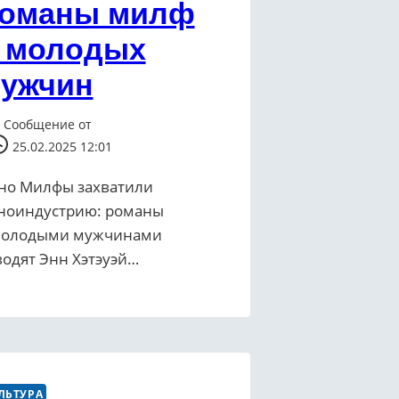
оманы милф
 молодых
ужчин
Сообщение от
25.02.2025 12:01
но Милфы захватили
ноиндустрию: романы
молодыми мужчинами
водят Энн Хэтэуэй…
ЛЬТУРА