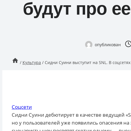
будут про е
опубликован
/
Культура
/
Сидни Суини выступит на SNL. В соцсетях
Соцсети
Сидни Суини дебютирует в качестве ведущей «Sa
но у пользователей уже появились опасения на 
сценаристы шоу посвятят скетчи одному — вне