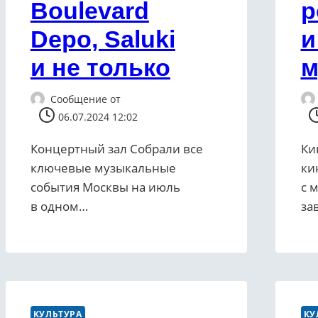
Boulevard
р
Depo, Saluki
и
и не только
м
Сообщение от
06.07.2024 12:02
Концертный зал Собрали все
Ки
ключевые музыкальные
ки
события Москвы на июль
с 
в одном…
за
КУЛЬТУРА
КУ