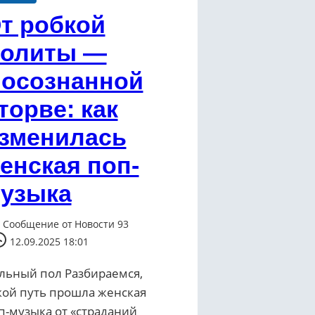
т робкой
олиты —
 осознанной
торве: как
зменилась
енская поп-
узыка
Сообщение от
Новости 93
12.09.2025 18:01
льный пол Разбираемся,
кой путь прошла женская
п-музыка от «страданий