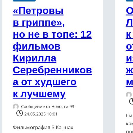
«Петровы
О
в гриппе»,
Л
но не в топе: 12
к
фильмов
о
Кирилла
и
Серебренников
ж
а от худшего
м
к лучшему
Сообщение от
Новости 93
24.05.2025 10:01
Си
ка
Фильмография В Каннах
по