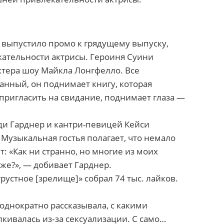
е выпустило промо к грядущему выпуску,
кательности актрисы. Героиня Суини
актера шоу Майкла Лонгфелло. Все
нный, он поднимает книгу, которая
 пригласить на свидание, поднимает глаза —
ди Гарднер и кантри-певицей Кейси
Музыкальная гостья полагает, что немало
: «Как ни странно, но многие из моих
же?», — добивает Гарднер.
грустное [зрелище]» собрал 74 тыс. лайков.
однократно рассказывала, с какими
кивалась из‑за сексуализации. С само…