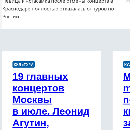
Певица Инстасамка после отмены концерта в
Н
по
Краснодаре полностью отказалась от туров по
записям
России
КУЛЬТУРА
КУ
19 главных
М
концертов
m
Москвы
п
в июле. Леонид
к
Агутин,
з